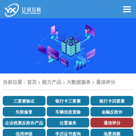
当前位置：
首页
>
能力产品
>
大数据服务
>
通信评分
三要素验证
银行卡三要素
银行卡四要素
失联修复
车辆信息查验
金融反欺诈
企业税票反欺诈产品
位置服务
通信评分
信用评级
学历证书查询
场景洞察